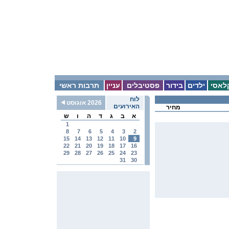
לאסי
ילדים
בידור
פסטיבלים
עניין
תרבות ראשי
לוח
2026 אוגוסט
האירועים
מחיר
א
ב
ג
ד
ה
ו
ש
1
8
7
6
5
4
3
2
15
14
13
12
11
10
9
22
21
20
19
18
17
16
29
28
27
26
25
24
23
31
30