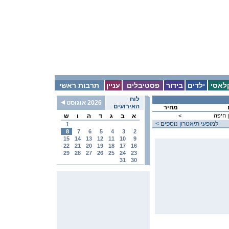
לאסי
ילדים
בידור
פסטיבלים
עניין
תרבות ראשי
לוח
2026 אוגוסט
האירועים
מחיר
 חיפה
<
א
ב
ג
ד
ה
ו
ש
< למופעי תיאטרון נוספים
1
8
7
6
5
4
3
2
15
14
13
12
11
10
9
22
21
20
19
18
17
16
29
28
27
26
25
24
23
31
30