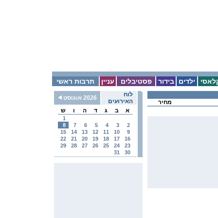
לאסי
ילדים
בידור
פסטיבלים
עניין
תרבות ראשי
לוח
2026 אוגוסט
האירועים
מחיר
א
ב
ג
ד
ה
ו
ש
1
8
7
6
5
4
3
2
15
14
13
12
11
10
9
22
21
20
19
18
17
16
29
28
27
26
25
24
23
31
30