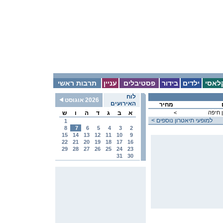
לאסי
ילדים
בידור
פסטיבלים
עניין
תרבות ראשי
לוח
2026 אוגוסט
האירועים
מחיר
 חיפה
<
א
ב
ג
ד
ה
ו
ש
< למופעי תיאטרון נוספים
1
8
7
6
5
4
3
2
15
14
13
12
11
10
9
22
21
20
19
18
17
16
29
28
27
26
25
24
23
31
30