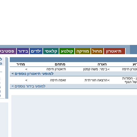
תיאטרון
מחול
מוזיקה
קולנוע
קלאסי
ילדים
בידור
פסטיבל
לו
הא
וע
הערה
מתחם
מחיר
אטרון חיפה
<
בימוי: משה קפטן
תיאטרון חיפה
<
< למופעי תיאטרון נוספים
 - הסודות
2
<
הרצאה חווייתית
זאפה חיפה
<
של הגוף
9
< למופעי בידור נוספים
6
3
0