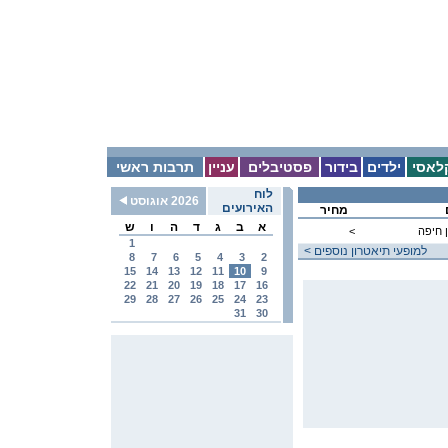
לאסי
ילדים
בידור
פסטיבלים
עניין
תרבות ראשי
לוח
2026 אוגוסט
האירועים
מחיר
א
ב
ג
ד
ה
ו
ש
 חיפה
<
1
< למופעי תיאטרון נוספים
8
7
6
5
4
3
2
15
14
13
12
11
10
9
22
21
20
19
18
17
16
29
28
27
26
25
24
23
31
30