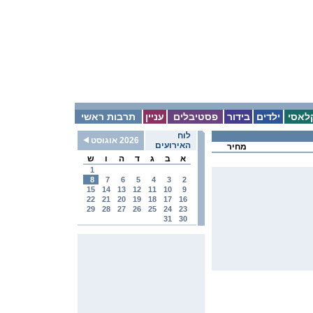
לאסי
ילדים
בידור
פסטיבלים
עניין
תרבות ראשי
לוח
2026 אוגוסט
האירועים
מחיר
א
ב
ג
ד
ה
ו
ש
1
8
7
6
5
4
3
2
15
14
13
12
11
10
9
22
21
20
19
18
17
16
29
28
27
26
25
24
23
31
30