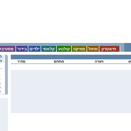
תיאטרון
מחול
מוזיקה
קולנוע
קלאסי
ילדים
בידור
פסטיבל
לו
הא
ע
הערה
מתחם
מחיר
2
9
6
3
0