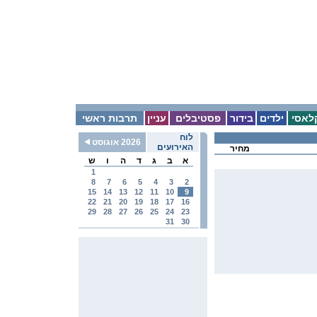
לאסי
ילדים
בידור
פסטיבלים
עניין
תרבות ראשי
לוח
2026 אוגוסט
האירועים
מחיר
א
ב
ג
ד
ה
ו
ש
1
8
7
6
5
4
3
2
15
14
13
12
11
10
9
22
21
20
19
18
17
16
29
28
27
26
25
24
23
31
30