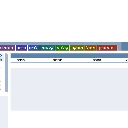
תיאטרון
מחול
מוזיקה
קולנוע
קלאסי
ילדים
בידור
פסטיבל
לו
הא
ע
הערה
מתחם
מחיר
2
9
6
3
0