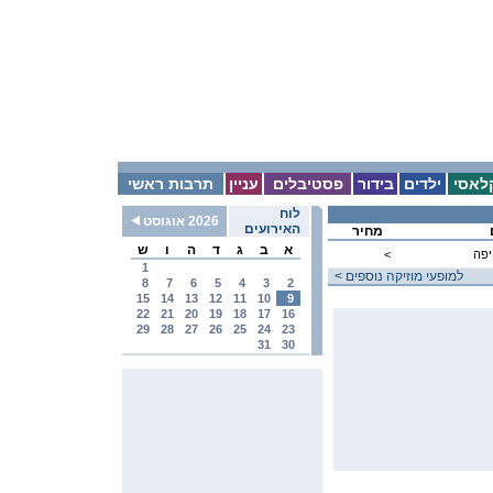
לאסי
ילדים
בידור
פסטיבלים
עניין
תרבות ראשי
לוח
2026 אוגוסט
האירועים
מחיר
א
ב
ג
ד
ה
ו
ש
יפה
<
1
< למופעי מוזיקה נוספים
8
7
6
5
4
3
2
15
14
13
12
11
10
9
22
21
20
19
18
17
16
29
28
27
26
25
24
23
31
30