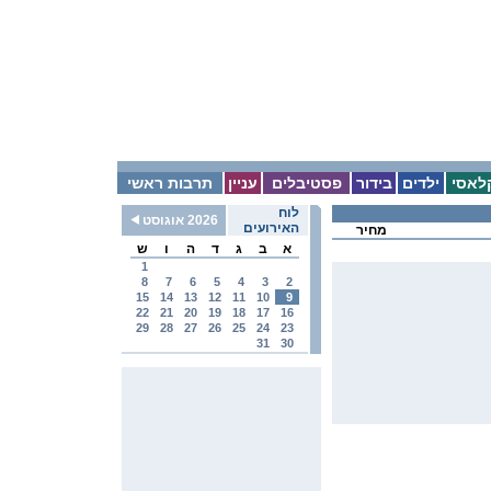
לאסי
ילדים
בידור
פסטיבלים
עניין
תרבות ראשי
לוח
2026 אוגוסט
האירועים
מחיר
א
ב
ג
ד
ה
ו
ש
1
8
7
6
5
4
3
2
15
14
13
12
11
10
9
22
21
20
19
18
17
16
29
28
27
26
25
24
23
31
30