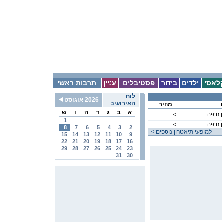
לאסי
ילדים
בידור
פסטיבלים
עניין
תרבות ראשי
לוח
2026 אוגוסט
האירועים
מחיר
א
ב
ג
ד
ה
ו
ש
 חיפה
<
1
 חיפה
<
8
7
6
5
4
3
2
< למופעי תיאטרון נוספים
15
14
13
12
11
10
9
22
21
20
19
18
17
16
29
28
27
26
25
24
23
31
30