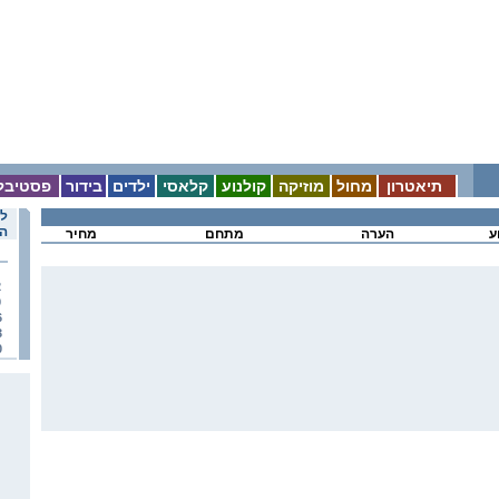
תיאטרון
מחול
מוזיקה
קולנוע
קלאסי
ילדים
בידור
פסטיבל
לו
הא
ע
הערה
מתחם
מחיר
2
9
6
3
0