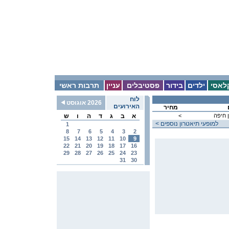
לאסי
ילדים
בידור
פסטיבלים
עניין
תרבות ראשי
לוח
2026 אוגוסט
האירועים
מחיר
 חיפה
<
א
ב
ג
ד
ה
ו
ש
< למופעי תיאטרון נוספים
1
8
7
6
5
4
3
2
15
14
13
12
11
10
9
22
21
20
19
18
17
16
29
28
27
26
25
24
23
31
30