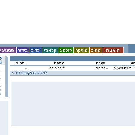
תיאטרון
מחול
מוזיקה
קולנוע
קלאסי
ילדים
בידור
פסטיבל
לו
הא
וע
הערה
מתחם
מחיר
 - סיבה לשמוח
<
המיטב
זאפה חיפה
<
< למופעי מוזיקה נוספים
2
9
6
3
0