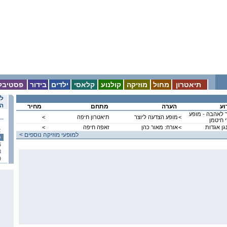
תיאטרון
מחול
מוזיקה
קולנוע
קלאסי
ילדים
בידור
פסטיבל
לו
הא
וע
הערה
מתחם
מחיר
 לאהבה - מופע
<
מופע הצדעה ליוצר
תיאטרון חיפה
<
י חיטמן
גן אגדות
<
אורח: מאור כהן
זאפה חיפה
<
2
< למופעי מוזיקה נוספים
9
6
3
0