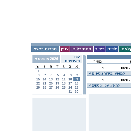
לאסי
ילדים
בידור
פסטיבלים
עניין
תרבות ראשי
לוח
2026 אוגוסט
האירועים
מחיר
א
ב
ג
ד
ה
ו
ש
ר, חיפה
<
1
< למופעי בידור נוספים
8
7
6
5
4
3
2
15
14
13
12
11
10
9
ר, חיפה
<
22
21
20
19
18
17
16
< למופעי עניין נוספים
29
28
27
26
25
24
23
31
30