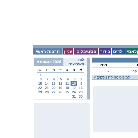
לאסי
ילדים
בידור
פסטיבלים
עניין
תרבות ראשי
לוח
2026 אוגוסט
האירועים
מחיר
א
ב
ג
ד
ה
ו
ש
יפה
<
1
< למופעי מוזיקה נוספים
8
7
6
5
4
3
2
15
14
13
12
11
10
9
22
21
20
19
18
17
16
29
28
27
26
25
24
23
31
30