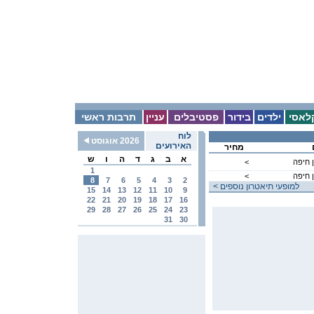
לאסי
ילדים
בידור
פסטיבלים
עניין
תרבות ראשי
לוח
2026 אוגוסט
האירועים
מחיר
א
ב
ג
ד
ה
ו
ש
 חיפה
<
1
 חיפה
<
8
7
6
5
4
3
2
< למופעי תיאטרון נוספים
15
14
13
12
11
10
9
22
21
20
19
18
17
16
29
28
27
26
25
24
23
31
30