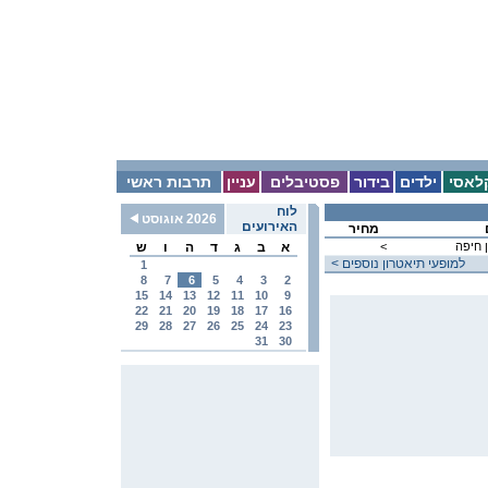
לאסי
ילדים
בידור
פסטיבלים
עניין
תרבות ראשי
לוח
2026 אוגוסט
האירועים
מחיר
 חיפה
<
א
ב
ג
ד
ה
ו
ש
< למופעי תיאטרון נוספים
1
8
7
6
5
4
3
2
15
14
13
12
11
10
9
22
21
20
19
18
17
16
29
28
27
26
25
24
23
31
30