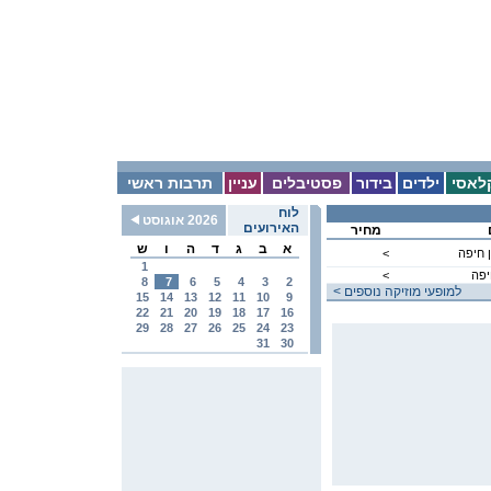
לאסי
ילדים
בידור
פסטיבלים
עניין
תרבות ראשי
לוח
2026 אוגוסט
האירועים
מחיר
א
ב
ג
ד
ה
ו
ש
 חיפה
<
1
יפה
<
8
7
6
5
4
3
2
< למופעי מוזיקה נוספים
15
14
13
12
11
10
9
22
21
20
19
18
17
16
29
28
27
26
25
24
23
31
30