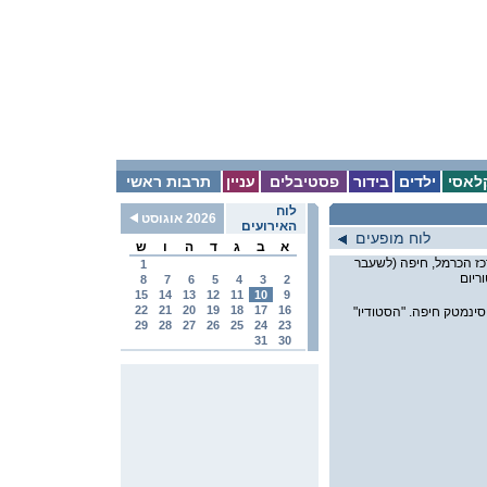
לאסי
ילדים
בידור
פסטיבלים
עניין
תרבות ראשי
לוח
2026 אוגוסט
האירועים
לוח מופעים
א
ב
ג
ד
ה
ו
ש
נשיא 142 מרכז הכרמל, חיפה (לשעבר
1
ריום
8
7
6
5
4
3
2
15
14
13
12
11
10
9
22
21
20
19
18
17
16
ינמטק חיפה. "הסטודיו"
29
28
27
26
25
24
23
31
30