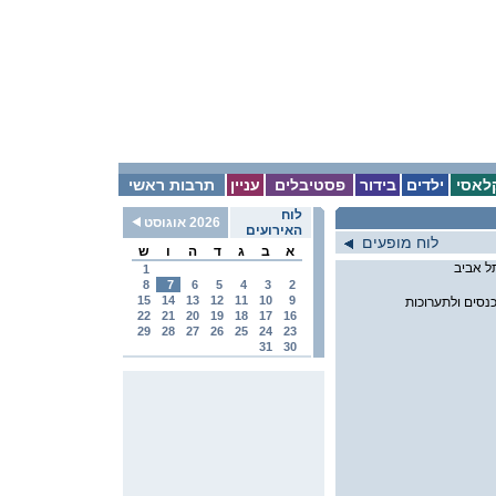
לאסי
ילדים
בידור
פסטיבלים
עניין
תרבות ראשי
לוח
2026 אוגוסט
האירועים
לוח מופעים
א
ב
ג
ד
ה
ו
ש
1
8
7
6
5
4
3
2
15
14
13
12
11
10
9
נסים ולתערוכות
22
21
20
19
18
17
16
29
28
27
26
25
24
23
31
30