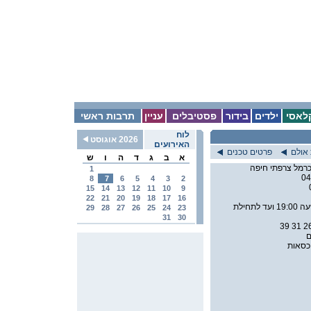
לאסי
ילדים
בידור
פסטיבלים
עניין
תרבות ראשי
לוח
2026 אוגוסט
האירועים
אולם
פרטים טכנים
א
ב
ג
ד
ה
ו
ש
1
04
8
7
6
5
4
3
2
15
14
13
12
11
10
9
22
21
20
19
18
17
16
מהשעה 19:00 ועד לתחילת
29
28
27
26
25
24
23
31
30
ם
וכסאות