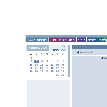
לאסי
ילדים
בידור
פסטיבלים
עניין
תרבות ראשי
לוח
2026 אוגוסט
האירועים
לוח מופעים
א
ב
ג
ד
ה
ו
ש
1
8
7
6
5
4
3
2
15
14
13
12
11
10
9
22
21
20
19
18
17
16
29
28
27
26
25
24
23
31
30