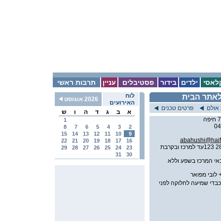
לאסי
ילדים
בידור
פסטיבלים
עניין
תרבות ראשי
לוח
אתר הבית
2026 אוגוסט
האירועים
אולם
פרטים טכנים
א
ב
ג
ד
ה
ו
ש
1
04
8
7
6
5
4
3
2
15
14
13
12
11
10
9
abahushi@haifa
22
21
20
19
18
17
16
קווי אוטובוס 15 28 123עד למרכז ובקרבת
29
28
27
26
25
24
23
31
30
אי המרכז בשפע וללא
 לובי מפואר
כבדי שמיעה לחלוקה לפני