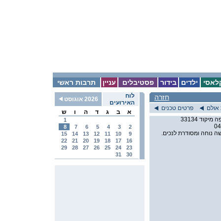
לאסי
ילדים
בידור
פסטיבלים
עניין
תרבות ראשי
לוח
חזרה
2026 אוגוסט
האירועים
אולם
פרטים טכנים
א
ב
ג
ד
ה
ו
ש
1
04
8
7
6
5
4
3
2
ה נוחה ומסודרת לנכים.
15
14
13
12
11
10
9
22
21
20
19
18
17
16
29
28
27
26
25
24
23
31
30