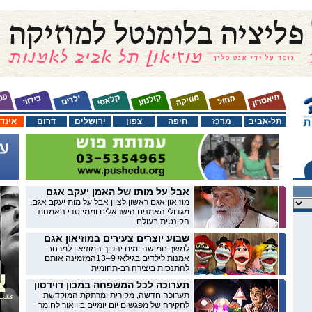
תל-אביב
מרכז
חיפה
צפון
ירושלים
דרום
אינד
אבל על מותו של האמן יעקב אגם
מוזיאון אגם ראשון לציון אבל על מות יעקב אגם,
מגדולי האמנים הישראלים וממייסדי האמנות
הקינטית בעולם
שבוע יוצרים צעירים במוזיאון אגם
למשך חמישה ימים יהפוך המוזיאון למרחב
אמנות לילדים בגילאי 9–13המזמינה אותם
להתנסות ביצירה רב-תחומית
תערוכה לכל המשפחה במכון דוידסון
תערוכה חדשה, מקורית ומרתקת המוקדשת
לחקירה של מפגשים יום יומיים בין אור לחומר