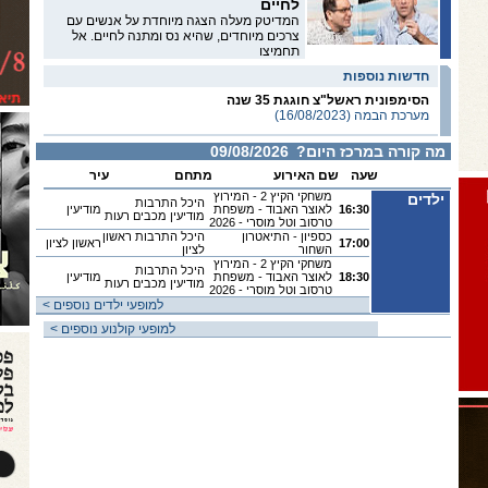
לחיים
המדיטק מעלה הצגה מיוחדת על אנשים עם
צרכים מיוחדים, שהיא נס ומתנה לחיים. אל
תחמיצו
חדשות נוספות
הסימפונית ראשל"צ חוגגת 35 שנה
מערכת הבמה (16/08/2023)
מה קורה ב
מרכז
היום?
09/08/2026
שעה
שם האירוע
מתחם
עיר
משחקי הקיץ 2 - המירוץ
ילדים
היכל התרבות
16:30
לאוצר האבוד - משפחת
מודיעין
מודיעין מכבים רעות
טרסוב וטל מוסרי - 2026
כספיון - התיאטרון
היכל התרבות ראשון
17:00
ראשון לציון
השחור
לציון
משחקי הקיץ 2 - המירוץ
היכל התרבות
18:30
לאוצר האבוד - משפחת
מודיעין
מודיעין מכבים רעות
טרסוב וטל מוסרי - 2026
< למופעי ילדים נוספים
< למופעי קולנוע נוספים