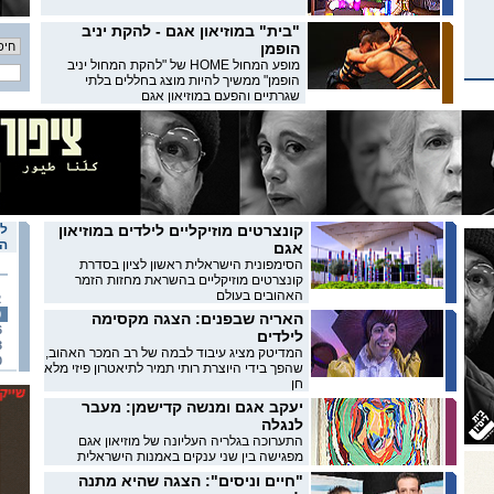
"בית" במוזיאון אגם - להקת יניב
הופמן
מופע המחול HOME של "להקת המחול יניב
הופמן" ממשיך להיות מוצג בחללים בלתי
שגרתיים והפעם במוזיאון אגם
קונצרטים מוזיקליים לילדים במוזיאון
לו
הא
אגם
הסימפונית הישראלית ראשון לציון בסדרת
קונצרטים מוזיקליים בהשראת מחזות הזמר
האהובים בעולם
2
9
האריה שבפנים: הצגה מקסימה
6
לילדים
3
המדיטק מציג עיבוד לבמה של רב המכר האהוב,
0
שהפך בידי היוצרת רותי תמיר לתיאטרון פיזי מלא
חן
יעקב אגם ומנשה קדישמן: מעבר
לנגלה
התערוכה בגלריה העליונה של מוזיאון אגם
מפגישה בין שני ענקים באמנות הישראלית
"חיים וניסים": הצגה שהיא מתנה