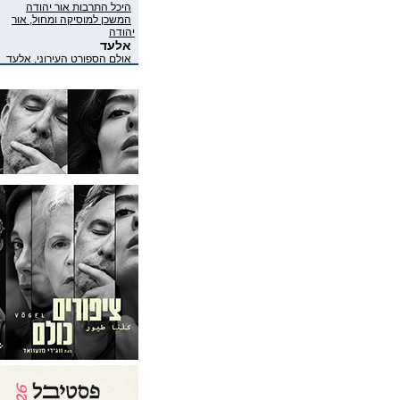
היכל התרבות אור יהודה
המשכן למוסיקה ומחול, אור
יהודה
אלעד
אולם הספורט העירוני, אלעד
אלפי מנשה
אולפן למחול אלפי מנשה
דשא גוונים, מרכז אזורי מנשה
אריאל
אמפי אוניברסיטת אריאל
ברחבי אריאל
היכל התרבות אריאל
מתנ"ס אריאל
פארק הנחל, אריאל
אשדוד
אודיטוריום נעים לתרבות,
אשדוד
אוהל הקרקס, אשדוד
אמפיתיאטרון, אשדוד
ביה"ס מקיף ז'
בית אריה קלנג - בית האמנים,
אשדוד
בית החייל אשדוד
בית יד לבנים, בית החייל,
אשדוד
במות לילה לבן
בר החוף, אשדוד
בר נאפופו
ברחבי אשדוד
בר-מסעדה Sunset BLVD
Kitchen Bar, אשדוד