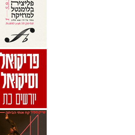
בתי כנסת באשדוד
האוניברסיטה הפתוחה אשדוד
היכל הספורט - הקריה אשדוד
המוזיאון לתרבות הפלשתים
ע"ש קורין ממן, אשדוד
המכללה האקדמית סמי שמעון,
אשדוד
המשכן לאמנויות הבמה אשדוד
(היכל התרבות)
חוף הקשתות
חוף לידו אשדוד
חניון הכורכר, אשדוד
לורנס בר
מוזיאון אשדוד לאמנות
מיקה בר, אשדוד
מרכז המבקרים בני דרום
מרכז המבקרים נמל אשדוד
מרכז הרוק שבלול
מרכז מונארט לאמנויות
מרכז פסגה
מתחם BIG FASHION, אשדוד
מתנ"ס "דיונה", אשדוד
מתנ"ס אחווה
מתנ"ס בית לוורון
מתנ"ס חרצית
מתנ"ס י"ב
מתנ"ס ספרא
מתנס ט'
סוואט סטאר, אשדוד
סינמטק אשדוד
עלמא בר, אשדוד
פאב "חברים"