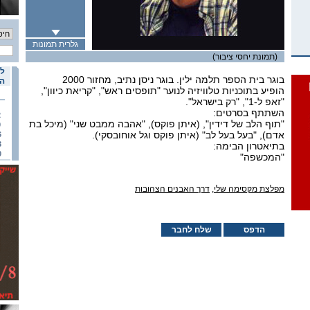
גלרית תמונות
(תמונת יחסי ציבור)
לו
בוגר בית הספר תלמה ילין. בוגר ניסן נתיב, מחזור 2000
הא
הופיע בתוכניות טלוויזיה לנוער "תופסים ראש", "קריאת כיוון",
"זאפ ל-1", "רק בישראל".
השתתף בסרטים:
2
"תוף הלב של דידין", (איתן פוקס), "אהבה ממבט שני" (מיכל בת
9
אדם), "בעל בעל לב" (איתן פוקס וגל אוחובסקי).
6
3
בתיאטרון הבימה:
0
"המכשפה"
מפלצת מקסימה שלי
,
דרך האבנים הצהובות
הדפס
שלח לחבר