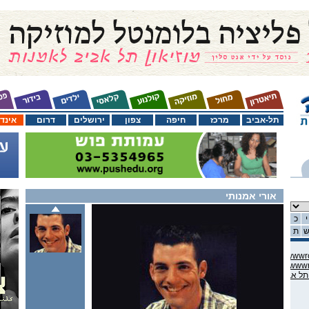
תל-אביב
מרכז
חיפה
צפון
ירושלים
דרום
אינד
אורי אמנותי
י
כ
ת
C:\domains\habama.co.il\ww
C:\domains\habama.co.il\ww