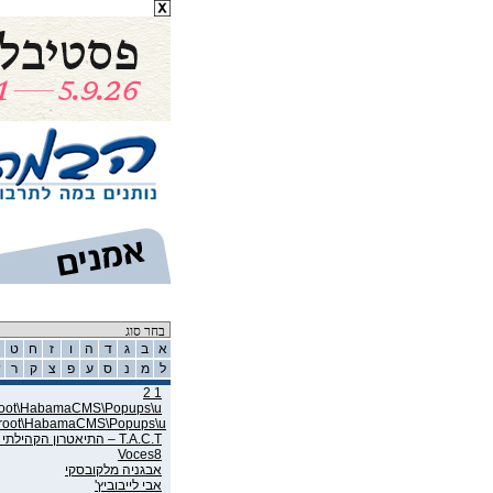
רשימת אמנים
א
ב
ג
ד
ה
ו
ז
ח
ט
ל
מ
נ
ס
ע
פ
צ
ק
ר
ש
1 2
wroot\HabamaCMS\Popups\u
wroot\HabamaCMS\Popups\u
T.A.C.T – התיאטרון הקהילתי תל אביב
Voces8
אבגניה מלקובסקי
אבי לייבוביץ'