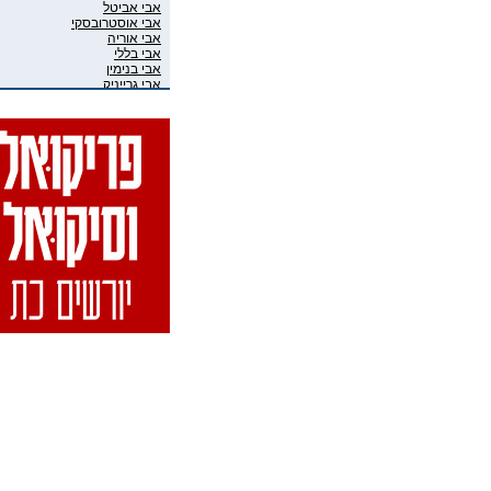
אבי אביטל
אבי אוסטרובסקי
אבי אוריה
אבי בללי
אבי בנימין
אבי גרייניק
אבי חדש
אבי טרמין
אבי מוגרבי
אבי פניני
אבי קושניר
אבי שושני
אבי שכוי
אבי אליאס
אבי גיבסון בר-אל
אביב איבגי
אביב רון
אביבה גר
אביגיל ארד
אביגיל אריאלי
אביה בן דוד
אביה קופלמן
אביטל דיקר
אביטל הנדלר
אביטל פסטרנק
אבי-יונה בואנו (במבי)
אבינועם מור-חיים
אביעד שטיר
אבירם פרייברג
אבירם רייכרט
אבישי כהן
אבישי מילשטיין