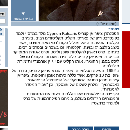
גלרית תמונות
(תמונת יח``צ)
פסנתר
לו
הפסנתרן ציפריאן קצריס Cyprien Katsaris נולד במרסיי ולמד
הא
בקונסרבטוריון של פאריס. הקליט תקליטורים רבים, ביניהם
הקלטת הופעה חיה של מכלול הקונצ`רטי מאת מוצרט , אשר
ביצע בזלצבורג ובוינה. הקלטותיו זכו בשבחים ובפרסים רבים,
2
ביניהם, פרס ראשון להקלטות שופן וליסט ופרס אגודת המוסיקה
9
הבריטית. ציפריאן קצריס גילה יצירה נשכחה, הקונצ`רטו של
6
3
ליסט בסגנון ההונגרי, אותו הקליט עם יוג`ין אורמנדי ותזמורת
0
פילדלפיה.
ב 1992, הפיקה הטלוויזיה היפנית, עם ציפריאן קצריס, סדרה על
שופן בת 13 פרקים, אשר כללה כיתות אומן והופעות. ציפריאן
קצריס מכהן כמנהל המוסיקלי של הפסטיבל הבינלאומי
באכטרנאך, "מלחין לשלום של אונסקו", וכן "אביר המסדר
לאמנויות".
הקריירה הבינלאומית שלו כוללת הופעות עם התזמורות
והמנצחים הגדולים בעולם, ביניהם הפילהרמונית של ברלין
ולאונרד ברנשטיין.
הדפס
שלח לחבר