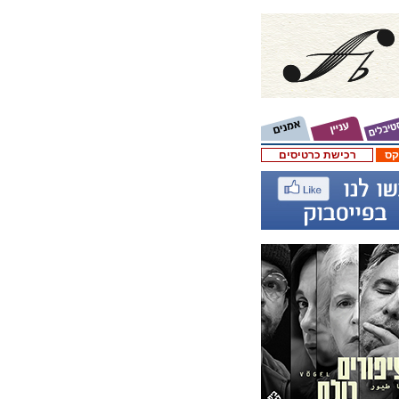
קס
רכישת כרטיסים