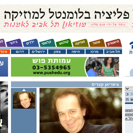
תל-אביב
מרכז
חיפה
צפון
ירושלים
דרום
אינד
ציפריאן קצריס
י
כ
ת
C:\domains\habama.co.il\ww
C:\domains\habama.co.il\ww