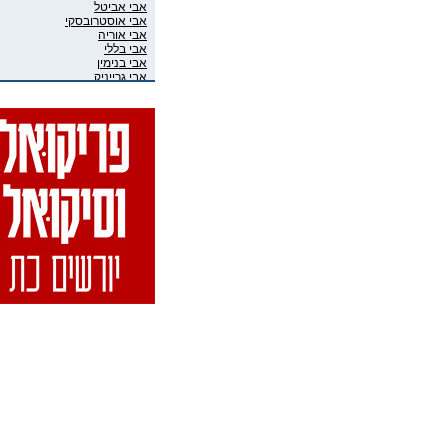
אבי אביטל
אבי אוסטרובסקי
אבי אוריה
אבי בללי
אבי בנימין
אבי גרייניק
אבי חדש
אבי טרמין
אבי מוגרבי
אבי פניני
אבי קושניר
אבי שושני
אבי שכוי
אבי אליאס
אבי גיבסון בר-אל
אביב איבגי
אביב רון
אביבה גר
אביגיל ארד
אביגיל אריאלי
אביה בן דוד
אביה קופלמן
אביטל דיקר
אביטל הנדלר
אביטל פסטרנק
אבי-יונה בואנו (במבי)
אבינועם מור-חיים
אביעד שטיר
אבירם פרייברג
אבירם רייכרט
אבישי כהן
אבישי מילשטיין