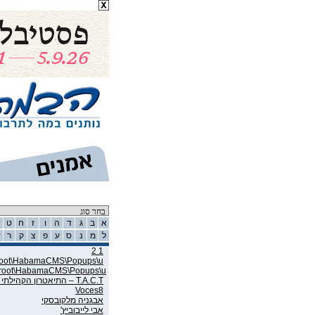
רשימת אמנים
א
ב
ג
ד
ה
ו
ז
ח
ט
ל
מ
נ
ס
ע
פ
צ
ק
ר
ש
1 2
wroot\HabamaCMS\Popups\u
wroot\HabamaCMS\Popups\u
T.A.C.T – התיאטרון הקהילתי תל אביב
Voces8
אבגניה מלקובסקי
אבי לייבוביץ'