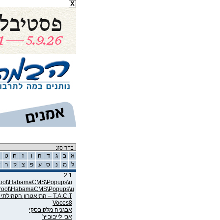
רשימת אמנים
א
ב
ג
ד
ה
ו
ז
ח
ט
ל
מ
נ
ס
ע
פ
צ
ק
ר
ש
1 2
wroot\HabamaCMS\Popups\u
wroot\HabamaCMS\Popups\u
T.A.C.T – התיאטרון הקהילתי תל אביב
Voces8
אבגניה מלקובסקי
אבי לייבוביץ'