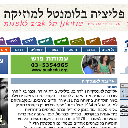
תל-אביב
מרכז
חיפה
צפון
ירושלים
דרום
אינד
אליזבת לאונסקייה
פסנתר
י
כ
אליזבת לאונסקייה נולדה בטיביליסי, בירת גרוזיה, וכבר בגיל הרך
עוררו בה הוריה את האהבה לפסנתר. הקונצרטים הראשונים שלה
ת
בעיר הולדתה, בהיותה בת 11, עוררו הדים נרחבים, ובעקבותיהם
למדה, החל מ 1964 אצל פרופ` יעקב מילשטיין בקונסרבטוריון
C:\domains\habama.co.il\ww
של מוסקבה. עוד בזמן לימודיה זכתה בפרסים בתחרויות
C:\domains\habama.co.il\ww
בינלאומית בבוקרשט, בפריס ובבריסל. לפני שעזבה את ברית
המועצות לשעבר ב 1978 ובחרה בוינה כמקום מושבה הקבוע
הופיעה בקונצרטים אחדים בצמד עם הפסנתרן הדגול
סביאטוסלב ריכטר. למיפגש זה היתה השפעה מכרעת על