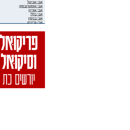
אבי אביטל
אבי אוסטרובסקי
אבי אוריה
אבי בללי
אבי בנימין
אבי גרייניק
אבי חדש
אבי טרמין
אבי מוגרבי
אבי פניני
אבי קושניר
אבי שושני
אבי שכוי
אבי אליאס
אבי גיבסון בר-אל
אביב איבגי
אביב רון
אביבה גר
אביגיל ארד
אביגיל אריאלי
אביה בן דוד
אביה קופלמן
אביטל דיקר
אביטל הנדלר
אביטל פסטרנק
אבי-יונה בואנו (במבי)
אבינועם מור-חיים
אביעד שטיר
אבירם פרייברג
אבירם רייכרט
אבישי כהן
אבישי מילשטיין