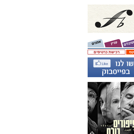
קס
רכישת כרטיסים