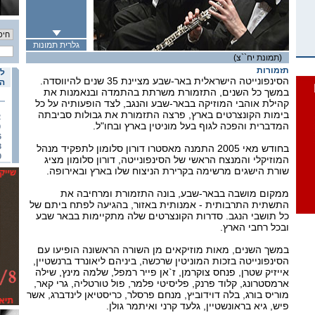
גלרית תמונות
(תמונת יח``צ)
תזמורות
לו
הסינפונייטה הישראלית באר-שבע מציינת 35 שנים להיווסדה.
הא
במשך כל השנים, התזמורת משרתת בהתמדה ובנאמנות את
קהילת אוהבי המוזיקה בבאר-שבע והנגב, לצד הופעותיה על כל
בימות הקונצרטים בארץ, פרצה התזמורת את גבולות סביבתה
2
המדברית והפכה לגוף בעל מוניטין בארץ ובחו"ל.
9
6
3
בחודש מאי 2005 התמנה מאסטרו דורון סלומון לתפקיד מנהל
0
המוזיקלי והמנצח הראשי של הסינפונייטה, דורון סלומון מציג
שורת הישגים מרשימה בקרירת הניצוח שלו בארץ ובאירופה.
ממקום מושבה בבאר-שבע, בונה התזמורת ומרחיבה את
התשתית התרבותית - אמנותית באזור, בהגיעה לפתח ביתם של
כל תושבי הנגב. סדרות הקונצרטים שלה מתקיימות בבאר שבע
ובכל רחבי הארץ.
במשך השנים, מאות מוזיקאים מן השורה הראשונה הופיעו עם
הסינפונייטה בזכות המוניטין שרכשה, ביניהם ליאונרד ברנשטיין,
אייזיק שטרן, פנחס צוקרמן, ז`אן פייר רמפל, שלמה מינץ, שילה
ארמסטרונג, קלוד פרנק, פליסיטי פלמר, פול טורטליה, גרי קאר,
מוריס בורג, בלה דוידוביץ, מנחם פרסלר, כריסטיאן לינדברג, אשר
פיש, גיא בראונשטיין, גלעד קרני ואיתמר גולן.