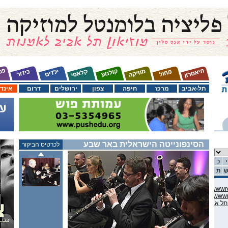
תל-אביב
מרכז
חיפה
צפון
ירושלים
דרום
אינד
הסינפונייטה הישראלית באר שבע
לכרטיס הביקור
י
כ
ת
C:\domains\habama.co.il\ww
C:\domains\habama.co.il\ww