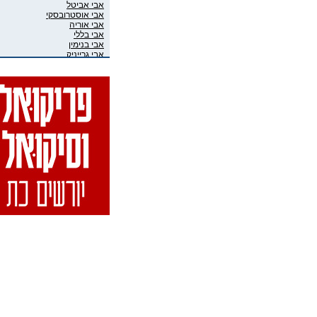
אבי אביטל
אבי אוסטרובסקי
אבי אוריה
אבי בללי
אבי בנימין
אבי גרייניק
אבי חדש
אבי טרמין
אבי מוגרבי
אבי פניני
אבי קושניר
אבי שושני
אבי שכוי
אבי אליאס
אבי גיבסון בר-אל
אביב איבגי
אביב רון
אביבה גר
אביגיל ארד
אביגיל אריאלי
אביה בן דוד
אביה קופלמן
אביטל דיקר
אביטל הנדלר
אביטל פסטרנק
אבי-יונה בואנו (במבי)
אבינועם מור-חיים
אביעד שטיר
אבירם פרייברג
אבירם רייכרט
אבישי כהן
אבישי מילשטיין