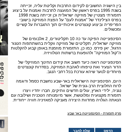
בין הישגיה החשובים לקידום התרבות וקליטת עליה, זכייתה
בשנת 1995 בפרס ראשון של המועצה לתרבות ואמנות על ביצוע
תזמורתי מצטיין של מוזיקה ישראלית וכן זכייתה בשנת 1998
בפרס הצילינדר של "אמנות לעם" על הפצת המוזיקה בישובי
הפריפריה וביצוע קונצרטים איכותיים תוך התגברות על קשיים
ומכשולים.
הסינפונייטה הפיקה עד כה 10 תקליטורים, 2 אלבומים של
מוזיקה ישראלית, תקליטים של מוזיקה ווקלית בהשתתפות הטנור
הדגול, יאן פירס. כמו כן, התזמורת מוזמנת באופן קבוע להקלטות
ה"קול המוזיקה" ולהופעות ברשתות הטלוויזיה.
הסינפונייטה רואה כיעד חשוב את קידום החינוך המוזיקלי של
הדור הצעיר ואת טיפוחו לאהבת המוזיקה, בסדרות קונצרטים
מיוחדים לנוער שיהא עורכת בכל רחבי הנגב.
היום, הסינפונייטה הישראלית באר-שבע נחשבת כסמל ודוגמה
לרוח החלוצית הרב-גונית של ישראל.
נגניה, ילידי הארץ, עולים חדשים וותיקים, חברו יחדיו ויצרו
תזמורת מקצועית ומלוטשת, אשר מיומנותה הטכנית ושילובה עם
הנאתה הגלויה מחדוות היצירה מעניקה למאזיניה חוויה ייחודית.
מרק תזמורת - הסינפונייטה באר שבע
הדפס
שלח לחבר