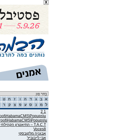
רשימת אמנים
א
ב
ג
ד
ה
ו
ז
ח
ט
ל
מ
נ
ס
ע
פ
צ
ק
ר
ש
1 2
wroot\HabamaCMS\Popups\u
wroot\HabamaCMS\Popups\u
T.A.C.T – התיאטרון הקהילתי תל אביב
Voces8
אבגניה מלקובסקי
אבי לייבוביץ'