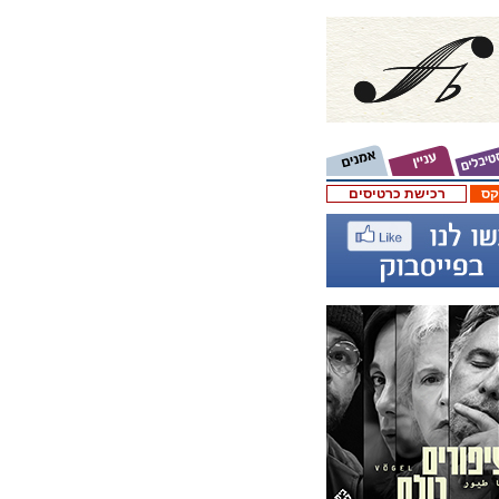
קס
רכישת כרטיסים