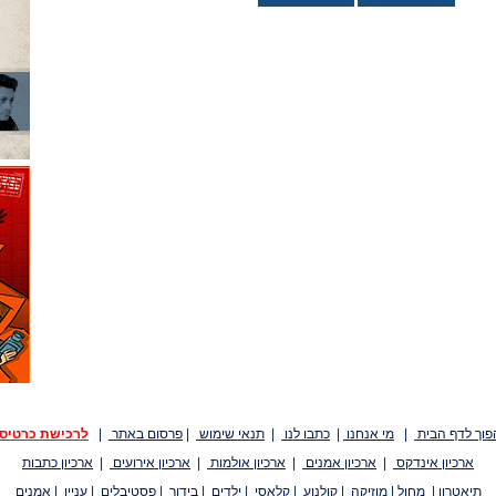
פוך לדף הבית
|
מי אנחנו
|
כתבו לנו
|
תנאי שימוש
|
פרסום באתר
|
לרכישת כרטיס
ארכיון אינדקס
|
ארכיון אמנים
|
ארכיון אולמות
|
ארכיון אירועים
|
ארכיון כתבות
תיאטרון
|
מחול
|
מוזיקה
|
קולנוע
|
קלאסי
|
ילדים
|
בידור
|
פסטיבלים
|
עניין
|
אמנים