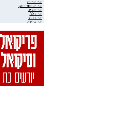
אבי אביטל
אבי אוסטרובסקי
אבי אוריה
אבי בללי
אבי בנימין
אבי גרייניק
אבי חדש
אבי טרמין
אבי מוגרבי
אבי פניני
אבי קושניר
אבי שושני
אבי שכוי
אבי אליאס
אבי גיבסון בר-אל
אביב איבגי
אביב רון
אביבה גר
אביגיל ארד
אביגיל אריאלי
אביה בן דוד
אביה קופלמן
אביטל דיקר
אביטל הנדלר
אביטל פסטרנק
אבי-יונה בואנו (במבי)
אבינועם מור-חיים
אביעד שטיר
אבירם פרייברג
אבירם רייכרט
אבישי כהן
אבישי מילשטיין