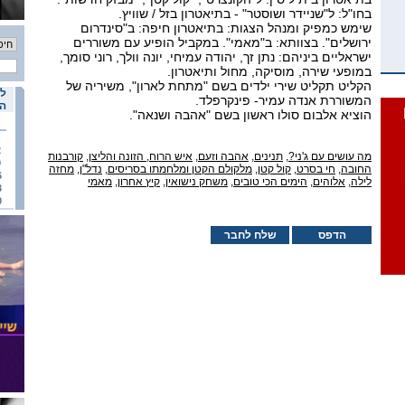
בחו"ל: ל"שניידר ושוסטר" - בתיאטרון בזל / שוויץ.
שימש כמפיק ומנהל הצגות: בתיאטרון חיפה: ב"סינדרום
ירושלים". בצוותא: ב"מאמי". במקביל הופיע עם משוררים
ישראליים ביניהם: נתן זך, יהודה עמיחי, יונה וולך, רוני סומך,
במופעי שירה, מוסיקה, מחול ותיאטרון.
הקליט תקליט שירי ילדים בשם "מתחת לארון", משיריה של
לו
המשוררת אנדה עמיר- פינקרפלד.
הא
הוציא אלבום סולו ראשון בשם "אהבה ושנאה".
2
מה עושים עם ג'ני?
,
תנינים
,
אהבה וזעם
,
איש הרוח, הזונה והליצן
,
קורבנות
9
החובה
,
חי בסרט
,
קול קטן
,
מלקולם הקטן ומלחמתו בסריסים
,
נדל"ן
,
מחזה
6
לילה
,
אלוהים
,
הימים הכי טובים
,
משחק נישואין
,
קיץ אחרון
,
מאמי
3
0
הדפס
שלח לחבר