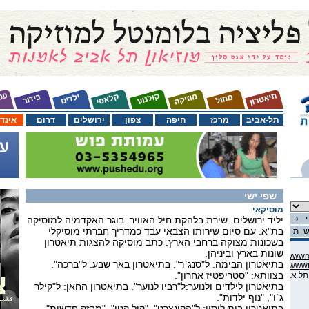
תל-אביב
מרכז
חיפה
צפון
ירושלים
דרום
אינד
שפי ישי
מוסיקאי
י
כ
יליד ירושלים. שירת בלהקת חיל האוויר. בוגר האקדמיה למוסיקה
בת"א. עם סיום שירותו הצבאי עבד כמדריך חברתי מוסיקלי
ת
בשכונות מצוקה ברחבי הארץ. כתב מוסיקה להצגות תיאטרון
שונות בארץ וביניהן:
C:\domains\habama.co.il\ww
בתיאטרון הבימה: ל"סנג`ר". בתיאטרון באר שבע: ל"ברכה".
C:\domains\habama.co.il\ww
בצוותא: "סטריפטיז אחרון".
בתיאטרון לילדים ולנוער:ל"רביו לנוער". בתיאטרון החאן: ל"קילר
ג`ו", "נוף ילדות".
בתיאטרון בית ליסין: ל"הקונצרט", "קול קטן", "מבזק חדשות".