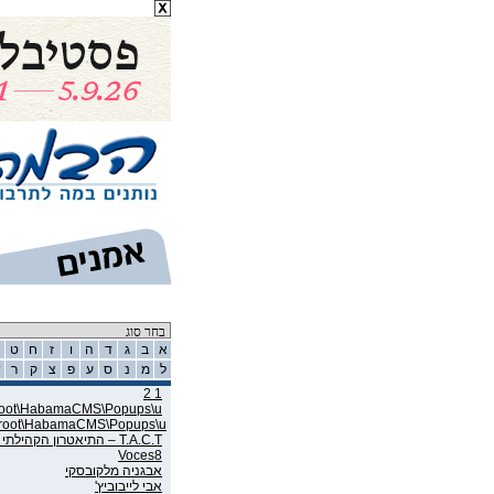
רשימת אמנים
א
ב
ג
ד
ה
ו
ז
ח
ט
ל
מ
נ
ס
ע
פ
צ
ק
ר
ש
1 2
wroot\HabamaCMS\Popups\u
wroot\HabamaCMS\Popups\u
T.A.C.T – התיאטרון הקהילתי תל אביב
Voces8
אבגניה מלקובסקי
אבי לייבוביץ'