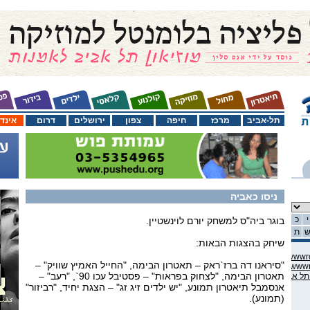
תל-אביב
מרכז
חיפה
צפון
ירושלים
דרום
אינד
ניסו כאביה
י
כ
בוגר ביה"ס למשחק יורם לוינשטיין.
ת
שיחק בהצגות הבאות:
C:\domains\habama.co.il\ww
"סיראנו דה ברז`ראק – תאטרון הבימה, "החייל האמיץ שוויק" –
C:\domains\habama.co.il\ww
תאטרון הבימה, "לצחוק בפראות" – פסטיבל עכו 90`, "רעב" –
אנסמבל תיאטרון תמונע, "יש ילדים זיג זג" – הצגת יחיד, "רביזור"
(תמונע).