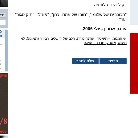
בקולנוע ובטלוויזיה:
"הכוכבים של שלומי", "חובו של אהרון כהן", "פאזל", "תיק סגור"
ועוד.
עדכון אחרון - יולי 2006.
לו
הא
אי המטמון - תיאטרון אורנה פורת
,
הלב של ירושלים
,
רביזור (תמונע)
,
לא
תישא
,
משחקי חברה - הצגה
2
9
6
הדפס
שלח לחבר
3
0