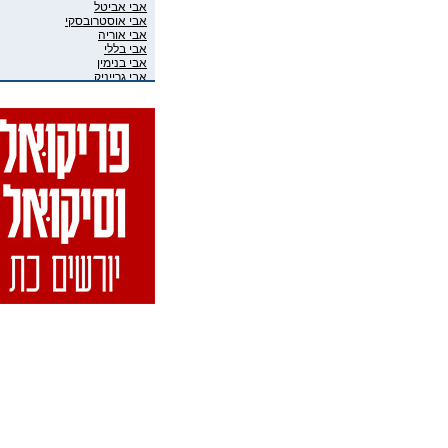
אבי אביטל
אבי אוסטרובסקי
אבי אוריה
אבי בללי
אבי בנימין
אבי גרייניק
אבי חדש
אבי טרמין
אבי מוגרבי
אבי פניני
אבי קושניר
אבי שושני
אבי שכוי
אבי אליאס
אבי גיבסון בר-אל
אביב איבגי
אביב רון
אביבה גר
אביגיל ארד
אביגיל אריאלי
אביה בן דוד
אביה קופלמן
אביטל דיקר
אביטל הנדלר
אביטל פסטרנק
אבי-יונה בואנו (במבי)
אבינועם מור-חיים
אביעד שטיר
אבירם פרייברג
אבירם רייכרט
אבישי כהן
אבישי מילשטיין