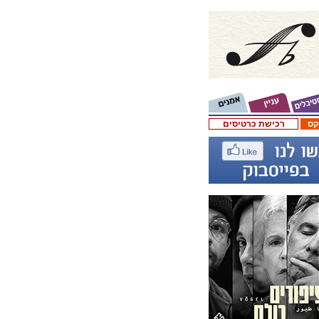
קס
רכישת כרטיסים