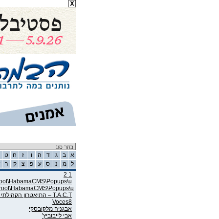
רשימת אמנים
א
ב
ג
ד
ה
ו
ז
ח
ט
ל
מ
נ
ס
ע
פ
צ
ק
ר
ש
1 2
wroot\HabamaCMS\Popups\u
wroot\HabamaCMS\Popups\u
T.A.C.T – התיאטרון הקהילתי תל אביב
Voces8
אבגניה מלקובסקי
אבי לייבוביץ'