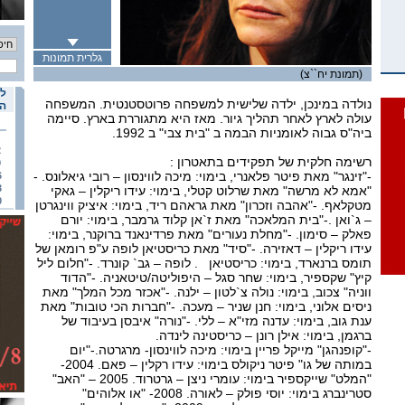
גלרית תמונות
(תמונת יח``צ)
לו
נולדה במינכן, ילדה שלישית למשפחה פרוטסטנטית. המשפחה
הא
עולה לארץ לאחר תהליך גיור. מאז היא מתגוררת בארץ. סיימה
ביה"ס גבוה לאומניות הבמה ב "בית צבי" ב 1992.
2
רשימה חלקית של תפקידים בתאטרון :
9
-"זינגר" מאת פיטר פלאנרי, בימוי: מיכה לווינסון – רובי גיאלונס. -
6
3
"אמא לא מרשה" מאת שרלוט קטלי, בימוי: עידו ריקלין – גאקי
0
מטקלאף. -"אהבה וזכרון" מאת גראהם ריד, בימוי: איציק ווינגרטן
– ג`ואן .-"בית המלאכה" מאת ז`אן קלוד גרמבר, בימוי: יורם
פאלק – סימון. -"מחלת נעורים" מאת פרדינאנד ברוקנר, בימוי:
עידו ריקלין – דאזירה. -"סיד" מאת כריסטיאן לופה ע"פ רומאן של
תומס ברנארד, בימוי: כריסטיאן . לופה – גב` קונרד. -"חלום ליל
קיץ" שקספיר, בימוי: שחר סגל – היפוליטה/טיטאניה. -"הדוד
ווניה" צכוב, בימוי: נולה צ`לטון – ילנה. -"אכזר מכל המלך" מאת
ניסים אלוני, בימוי: חנן שניר – מעכה. -"חברות הכי טובות" מאת
ענת גוב, בימוי: עדנה מזי"א – ללי. -"נורה" איבסן בעיבוד של
ברגמן, בימוי: אילן רונן – כריסטינה לינדה.
-"קופנהגן" מייקל פריין בימוי: מיכה לווינסון- מרגרטה.-"יום
במותה של גו" פיטר ניקולס בימוי: עידו רקלין – פאם. 2004-
"המלט" שייקספיר בימוי: עומרי ניצן – גרטרוד. 2005 – "האב"
סטרינברג בימוי: יוסי פולק – לאורה. 2008- "או אלוהים"