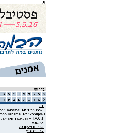
רשימת אמנים
א
ב
ג
ד
ה
ו
ז
ח
ט
ל
מ
נ
ס
ע
פ
צ
ק
ר
ש
1 2
wroot\HabamaCMS\Popups\u
wroot\HabamaCMS\Popups\u
T.A.C.T – התיאטרון הקהילתי תל אביב
Voces8
אבגניה מלקובסקי
אבי לייבוביץ'