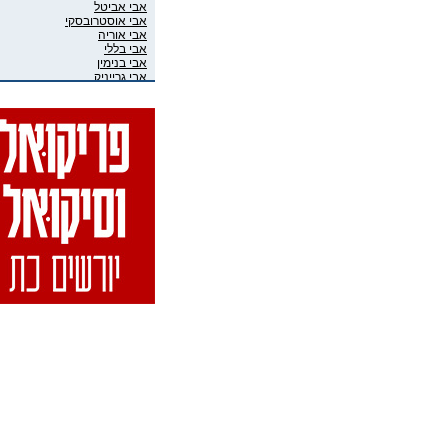
אבי אביטל
אבי אוסטרובסקי
אבי אוריה
אבי בללי
אבי בנימין
אבי גרייניק
אבי חדש
אבי טרמין
אבי מוגרבי
אבי פניני
אבי קושניר
אבי שושני
אבי שכוי
אבי אליאס
אבי גיבסון בר-אל
אביב איבגי
אביב רון
אביבה גר
אביגיל ארד
אביגיל אריאלי
אביה בן דוד
אביה קופלמן
אביטל דיקר
אביטל הנדלר
אביטל פסטרנק
אבי-יונה בואנו (במבי)
אבינועם מור-חיים
אביעד שטיר
אבירם פרייברג
אבירם רייכרט
אבישי כהן
אבישי מילשטיין