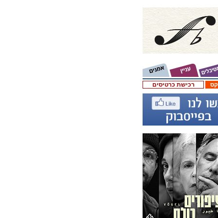
קס
רכישת כרטיסים