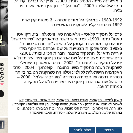
בימוי:עדנה מזיה- הפסיכולוגית. 2009- "עניין של גברים" קרוייץ.
במוי:יגיל אלירז. 2009 – "גוני הלך" יונתן גפן בימוי: אלדד זיו –
גליה.
1989-1992 - במהלך הלימודים זכתה - 3 מלגות קרן שרת.
1992 פרס צבי קליר לשחקנית המצטיינת.
פרס על תפקיד קלאסי - אלאונורה סאן וויטאלה ב"טורקוואטו
טאסו" גיתה .1999- פרס איש השנה בתיאטרון של "שידורי קשת"
יחד עם קרן מור וענת ווקסמן על ההצגה "חברות הכי טובות".
ב1999 פרס שחקנית מצטיינת על שם אברהם בר יוסף מידי
עיריית ת"א על התפקיד בהצגה "חברות הכי טובות". 2001-
פרס שחקנית מצטיינת על שם אברהם בן יוסף מידי עיריית ת"א
יפו על תפקידה ב"קופנהגן". 2002- פרס התאטרון הישראלי
לשחקנית השנה בתפקיד משני בהצגה קופנהגן" . 2004- פרס
האקדמיה הישראלית לקולנוע וטלוויזיה כשחקנית הטובה ביותר
בסדרת דרמה על תפקידה בסידרה "מעורב ירושלמי". 2006 –
פרס על שם אברהם בן יוסף מידי עיריית ת"א על תפקידה
במחזה "האב".
רישיון לחיים - הקאמרי
,
אגדת דשא - הקאמרי
,
כבוד אבוד - הקאמרי
,
לא
לשכוח לאהוב!
,
אנה פרנק - הקאמרי
,
משהו קוסמי
,
בין שני עולמות (הקאמרי)
,
ג'וני הלך
,
אוי אלוהים!
,
חברות הכי טובות
,
נורה (בית הבובות)
,
קופנהגן
,
יום
במותה של ג'ו
,
המלביש
,
מעורב ירושלמי - סדרה
,
האב (הקאמרי)
הדפס
שלח לחבר