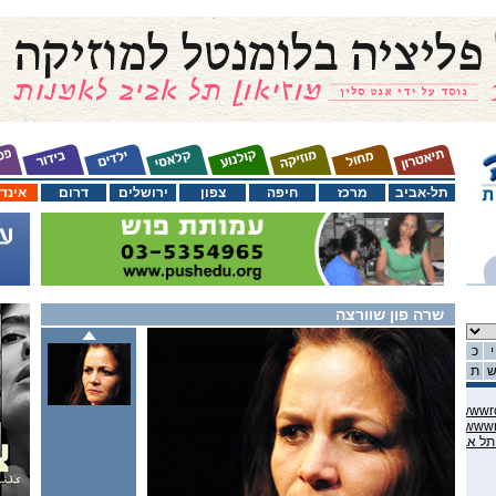
תל-אביב
מרכז
חיפה
צפון
ירושלים
דרום
אינד
שרה פון שוורצה
י
כ
ת
C:\domains\habama.co.il\ww
C:\domains\habama.co.il\ww